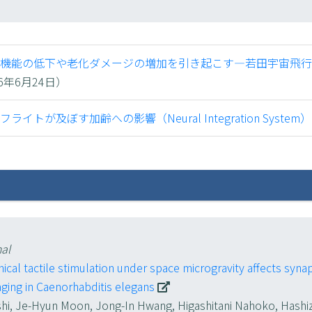
機能の低下や老化ダメージの増加を引き起こす―若田宇宙飛行
年6月24日）
及ぼす加齢への影響（Neural Integration System）
al
al tactile stimulation under space microgravity affects synap
ging in Caenorhabditis elegans
ushi, Je-Hyun Moon, Jong-In Hwang, Higashitani Nahoko, Hash