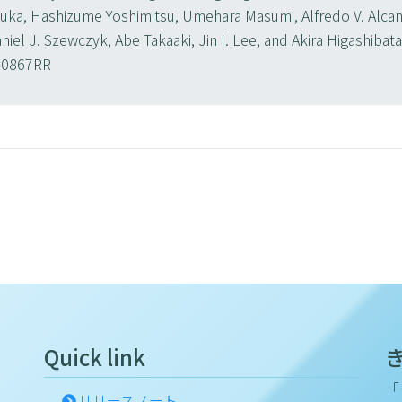
zuka, Hashizume Yoshimitsu, Umehara Masumi, Alfredo V. Alcan
niel J. Szewczyk, Abe Takaaki, Jin I. Lee, and Akira Higashibat
600867RR
Quick link
「
リリースノート