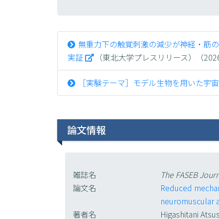
無重力下の触覚刺激の減少が神経・筋の
実証
（東北大学プレスリリース）（2026
［実験テーマ］モデル生物を用いた宇宙フライトが
論文情報
雑誌名
The FASEB Journ
論文名
Reduced mechanic
neuromuscular a
著者名
Higashitani Ats