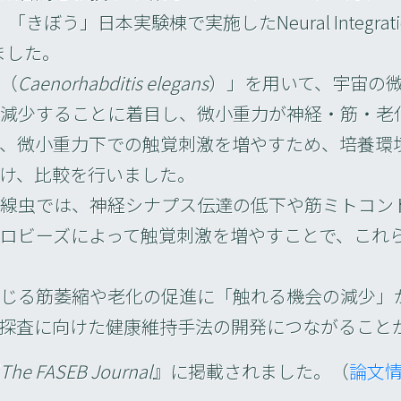
ぼう」日本実験棟で実施したNeural Integrati
ました。
（
Caenorhabditis elegans
）」を用いて、宇宙の
減少することに着目し、微小重力が神経・筋・老
、微小重力下での触覚刺激を増やすため、培養環
け、比較を行いました。
た線虫では、神経シナプス伝達の低下や筋ミトコン
ロビーズによって触覚刺激を増やすことで、これ
じる筋萎縮や老化の促進に「触れる機会の減少」
探査に向けた健康維持手法の開発につながること
The FASEB Journal
』に掲載されました。（
論文