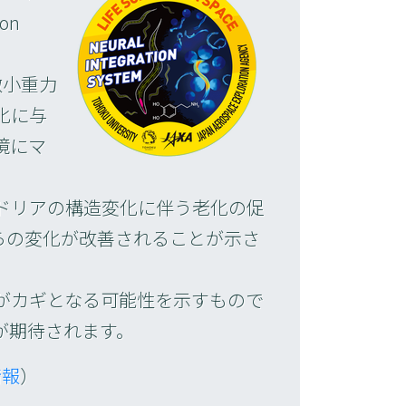
on
微小重力
化に与
境にマ
ドリアの構造変化に伴う老化の促
らの変化が改善されることが示さ
がカギとなる可能性を示すもので
が期待されます。
情報
）