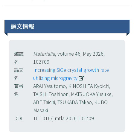
論文情報
雑誌
Materialia
, volume 46, May 2026,
名
102709
論文
Increasing SiGe crystal growth rate
名
utilizing microgravity
著者
ARAI Yasutomo, KINOSHITA Kyoichi,
名
TAISHI Toshinori, MATSUOKA Yusuke,
ABE Taichi, TSUKADA Takao, KUBO
Masaki
DOI
10.1016/j.mtla.2026.102709