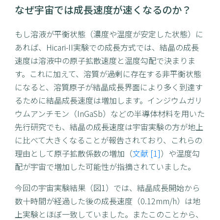
なぜ宇宙では成長速度が速くなるのか？
もし溶液が平衡状態（濃度や温度が安定した状態）に
あれば、Hicari-II実験での成長方式では、結晶の成長
速度は溶液中の原子拡散速度と温度勾配で決まりま
す。これに加えて、溶質が過剰に存在する非平衡状態
になると、溶質原子が結晶成長界面により多く到達す
るために結晶成長速度は増加します。インジウムガリ
ウムアンチモン（InGaSb）などの半導体材料を用いた
先行研究でも、結晶の成長速度は宇宙実験の方が地上
に比べて大きくなることが報告されており、これらの
理由として原子拡散係数の増加（
文献 [1]
）や温度勾
配が宇宙で増加した可能性が指摘されていました。
今回の宇宙実験結果（図1）では、結晶成長開始から
数十時間が経過した後の成長速度（0.12mm/h）は地
上実験とほぼ一致していました。またこのことから、