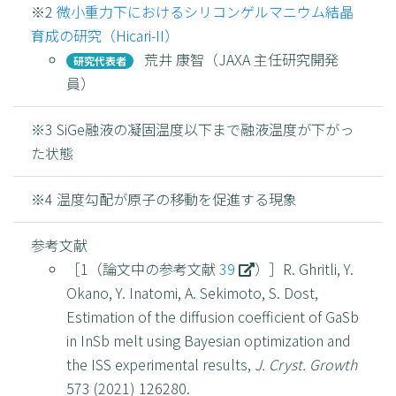
※2
微小重力下におけるシリコンゲルマニウム結晶
育成の研究（Hicari-II）
荒井 康智（JAXA 主任研究開発
研究代表者
員）
※3 SiGe融液の凝固温度以下まで融液温度が下がっ
た状態
※4 温度勾配が原子の移動を促進する現象
参考文献
［1（論文中の参考文献
39
）］R. Ghritli, Y.
Okano, Y. Inatomi, A. Sekimoto, S. Dost,
Estimation of the diffusion coefficient of GaSb
in InSb melt using Bayesian optimization and
the ISS experimental results,
J. Cryst. Growth
573 (2021) 126280.