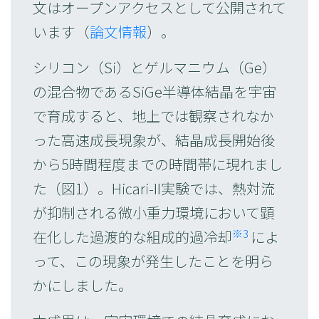
文はオープンアクセスとして公開されて
います（
論文情報
）。
シリコン（Si）とゲルマニウム（Ge）
の混合物であるSiGe半導体結晶を宇宙
で育成すると、地上では観察されなか
った高速成長現象が、結晶成長開始後
から5時間程度までの時間帯に現れまし
た（図1）。Hicari-II実験では、熱対流
が抑制される微小重力環境において顕
※3
在化した過渡的な組成的過冷却
によ
って、この現象が発生したことを明ら
かにしました。