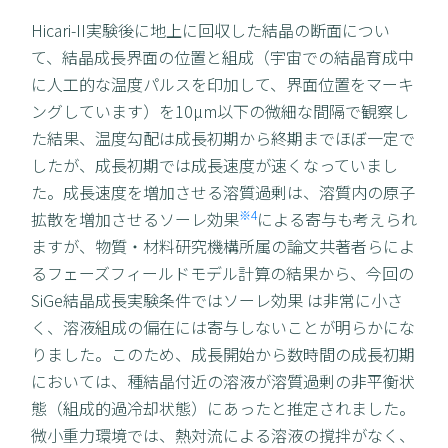
Hicari-II実験後に地上に回収した結晶の断面につい
て、結晶成長界面の位置と組成（宇宙での結晶育成中
に人工的な温度パルスを印加して、界面位置をマーキ
ングしています）を10µm以下の微細な間隔で観察し
た結果、温度勾配は成長初期から終期までほぼ一定で
したが、成長初期では成長速度が速くなっていまし
た。成長速度を増加させる溶質過剰は、溶質内の原子
※4
拡散を増加させるソーレ効果
による寄与も考えられ
ますが、物質・材料研究機構所属の論文共著者らによ
るフェーズフィールドモデル計算の結果から、今回の
SiGe結晶成長実験条件ではソーレ効果 は非常に小さ
く、溶液組成の偏在には寄与しないことが明らかにな
りました。このため、成長開始から数時間の成長初期
においては、種結晶付近の溶液が溶質過剰の非平衡状
態（組成的過冷却状態）にあったと推定されました。
微小重力環境では、熱対流による溶液の撹拌がなく、