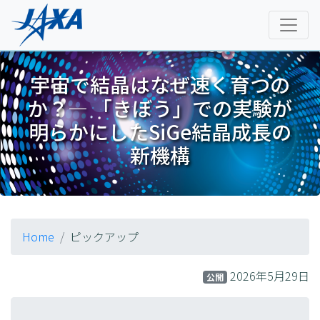
宇宙で結晶はなぜ速く育つの
か？― 「きぼう」での実験が
明らかにしたSiGe結晶成長の
新機構
Home
ピックアップ
2026年5月29日
公開