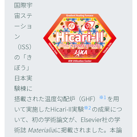
国際宇
宙ステ
ーショ
ン
（ISS）
の「き
ぼう」
日本実
験棟に
※1
搭載された温度勾配炉（GHF）
を用
※2
いて実施したHicari-II実験
の成果につ
いて、初の学術論文が、Elsevier社の学
術誌
Materialia
に掲載されました。本論