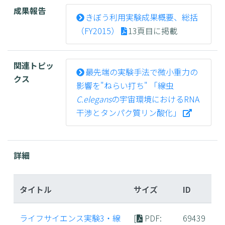
成果報告
きぼう利用実験成果概要、総括
（FY2015）
13頁目に掲載
関連トピッ
最先端の実験手法で微小重力の
クス
影響を"ねらい打ち" 「線虫
C.elegans
の宇宙環境におけるRNA
干渉とタンパク質リン酸化」
詳細
タイトル
サイズ
ID
ライフサイエンス実験3・線
[
PDF
:
69439