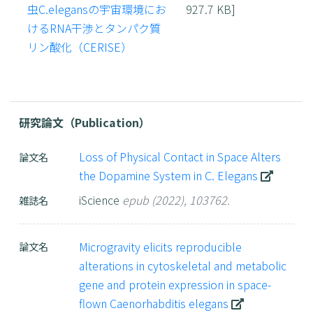
虫C.elegansの宇宙環境にお
927.7 KB]
けるRNA干渉とタンパク質
リン酸化（CERISE）
研究論文（Publication）
Loss of Physical Contact in Space Alters
論文名
the Dopamine System in C. Elegans
iScience
epub (2022), 103762.
雑誌名
Microgravity elicits reproducible
論文名
alterations in cytoskeletal and metabolic
gene and protein expression in space-
flown Caenorhabditis elegans