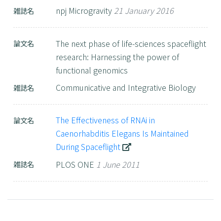
npj Microgravity
21 January 2016
雑誌名
The next phase of life-sciences spaceflight
論文名
research: Harnessing the power of
functional genomics
Communicative and Integrative Biology
雑誌名
The Effectiveness of RNAi in
論文名
Caenorhabditis Elegans Is Maintained
During Spaceflight
PLOS ONE
1 June 2011
雑誌名