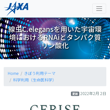
線虫C.elegansを用いた宇宙環
境におけるRNAiとタンパク質
リン酸化
Home
きぼう利用テーマ
科学利用（生命医科学）
2022年2月 2日
更新
CERISE