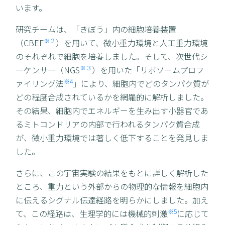
います。
研究チームは、「きぼう」内の細胞培養装置
※２
（CBEF
）を用いて、微小重力環境と人工重力環境
のそれぞれで細胞を培養しました。そして、次世代シ
※３
ーケンサー（NGS
）を用いた「リボソームプロフ
※4
ァイリング法
」により、細胞内でどのタンパク質が
どの程度合成されているかを網羅的に解析しました。
その結果、細胞内でエネルギーを生み出す小器官であ
るミトコンドリアの内部で行われるタンパク質合成
が、微小重力環境では著しく低下することを発見しま
した。
さらに、この宇宙実験の結果をもとに詳しく解析した
ところ、重力という外部からの物理的な情報を細胞内
に伝えるシグナル伝達経路を明らかにしました。加え
※5
て、この経路は、生理学的には機械的刺激
に応じて