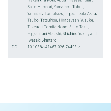
Saito Hironori, Yamamori Tohru,
Yamazaki Tomokazu, Higashibata Akira,
Tsuboi Tatsuhisa, Hirabayashi Yusuke,
Takeuchi-Tomita Nono, Saito Taku,
Higashitani Atsushi, Shichino Yuichi, and
Iwasaki Shintaro
DOI
10.1038/s41467-026-74493-z