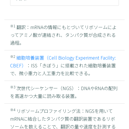
※1
翻訳：mRNAの情報にもとづいてリボソームによ
ってアミノ酸が連結され、タンパク質が合成される
過程。
※2
細胞培養装置（Cell Biology Experiment Facility:
CBEF）
：ISS「きぼう」に搭載された細胞培養装置
で、微小重力と人工重力を比較できる。
※3
次世代シーケンサー（NGS）：DNAやRNAの配列
を高速かつ大量に読み取る装置。
※4
リボソームプロファイリング法：NGSを用いて
mRNAに結合したタンパク質の翻訳装置であるリボ
ソームを数えることで、翻訳の量や速度を計測する