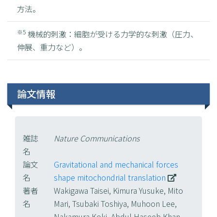
方法。
※5
機械的刺激：細胞が受ける力学的な刺激（圧力、
伸展、重力など）。
論文情報
雑誌
Nature Communications
名
論文
Gravitational and mechanical forces
名
shape mitochondrial translation
著者
Wakigawa Taisei, Kimura Yusuke, Mito
名
Mari, Tsubaki Toshiya, Muhoon Lee,
Nakamura Koki, Abdul Haseeb Khan,