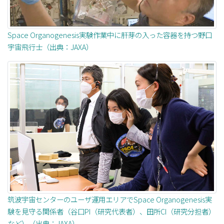
Space Organogenesis実験作業中に肝芽の入った容器を持つ野口
宇宙飛行士（出典：JAXA）
筑波宇宙センターのユーザ運用エリアでSpace Organogenesis実
験を見守る関係者（谷口PI（研究代表者）、田所CI（研究分担者）
など）（出典：JAXA）