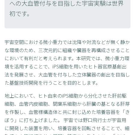
への大血管付与を目指した宇宙実験は世界
初です。
宇宙空間における微小重力では沈降や対流などが無く静か
な環境のため、三次元的に組織や臓器を再構成させること
において有利だと考えられます。本研究では、微小重力環
境を活用することで、iPS細胞を用いたヒト器官原基創出
法を発展させ、大血管を付与した立体臓器の創出を目指し
た基盤技術開発を行うことを目的とします。
地上において、ヒト由来のiPS細胞から分化させた肝前駆
細胞、血管内皮細胞、間葉系細胞から肝臓の基となる肝芽
を作製し、血管様構造体と共に封じ込めた培養容器を「き
ぼう」に打ち上げました。 宇宙では野口飛行士が宇宙用
に開発した装置を用い、培養容器を回転させることで、細