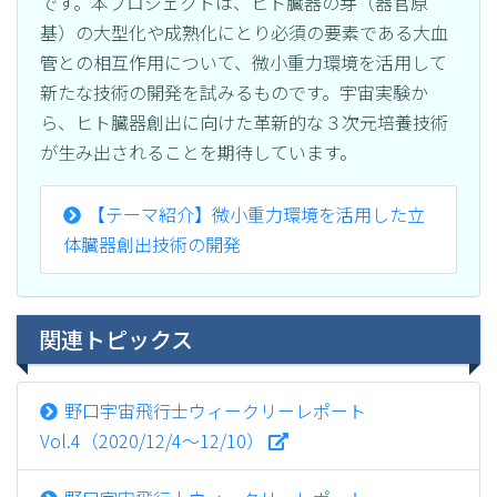
です。本プロジェクトは、ヒト臓器の芽（器官原
基）の大型化や成熟化にとり必須の要素である大血
管との相互作用について、微小重力環境を活用して
新たな技術の開発を試みるものです。宇宙実験か
ら、ヒト臓器創出に向けた革新的な３次元培養技術
が生み出されることを期待しています。
【テーマ紹介】微小重力環境を活用した立
体臓器創出技術の開発
関連トピックス
野口宇宙飛行士ウィークリーレポート
Vol.4（2020/12/4～12/10）