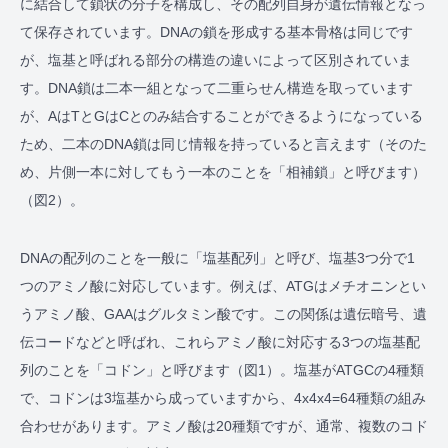
に結合して鎖状の分子を構成し、その配列自身が遺伝情報となっ
て保存されています。DNAの鎖を形成する基本骨格は同じです
が、塩基と呼ばれる部分の構造の違いによって区別されていま
す。DNA鎖は二本一組となって二重らせん構造を取っています
が、AはTとGはCとのみ結合することができるようになっている
ため、二本のDNA鎖は同じ情報を持っていると言えます（そのた
め、片側一本に対してもう一本のことを「相補鎖」と呼びます）
（図2）。
DNAの配列のことを一般に「塩基配列」と呼び、塩基3つ分で1
つのアミノ酸に対応しています。例えば、ATGはメチオニンとい
うアミノ酸、GAAはグルタミン酸です。この関係は遺伝暗号、遺
伝コードなどと呼ばれ、これらアミノ酸に対応する3つの塩基配
列のことを「コドン」と呼びます（図1）。塩基がATGCの4種類
で、コドンは3塩基から成っていますから、4x4x4=64種類の組み
合わせがあります。アミノ酸は20種類ですが、通常、複数のコド