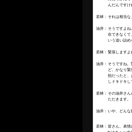
んだんですけ
若林：
それは相当な
油井：
そうですよね
在できなくて
いう追い詰め
若林：
緊張しますよ
油井：
そうですね。
ど、かなり緊
拍だったと、
しドキドキし
若林：
その油井さん
ただきます。
油井：
いや、どんな
若林：
皆さん、表情