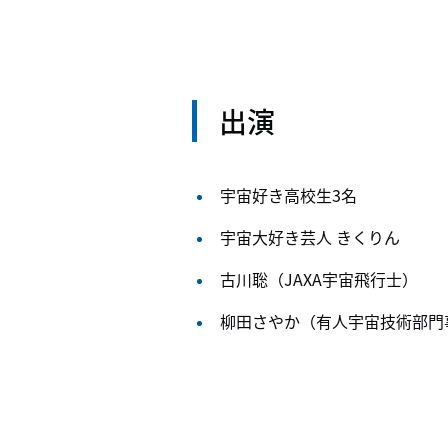
出演
宇宙好き高校生
3
名
宇宙大好き芸人 きくりん
古川聡（
JAXA
宇宙飛行士）
柳田さやか（有人宇宙技術部門