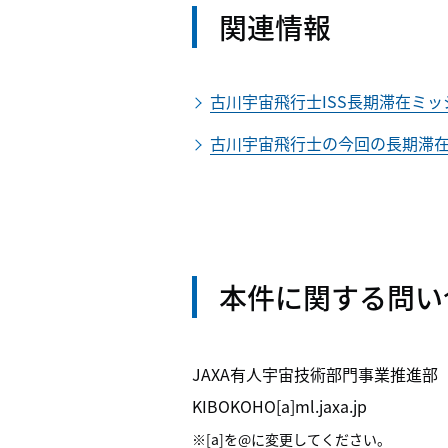
関連情報
古川宇宙飛行士ISS長期滞在ミ
古川宇宙飛行士の今回の長期滞
本件に関する問い
JAXA有人宇宙技術部門事業推進部
KIBOKOHO[a]ml.jaxa.jp
※[a]を@に変更してください。