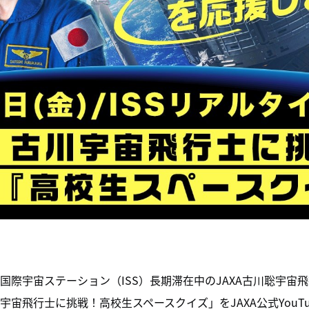
5分より、国際宇宙ステーション（ISS）長期滞在中のJAXA古川聡
川宇宙飛行士に挑戦！高校生スペースクイズ」をJAXA公式YouT