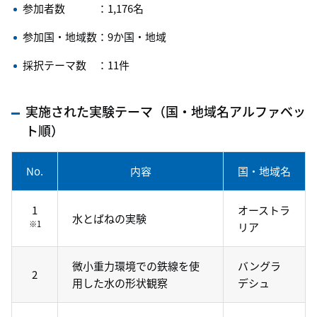
参加者数 ：1,176名
参加国・地域数：9か国・地域
採択テーマ数 ：11件
実施された実験テーマ（国・地域名アルファベッ
ト順）
No.
内容
国・地域名
1
オーストラ
水とばねの実験
※1
リア
微小重力環境での鉄線を使
バングラ
2
用した水の形状観察
デシュ