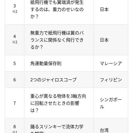
紙飛行機でも翼端渦が発生
3
するのは、重力のせいなの
日本
※2
か？
無重力で紙飛行機は翼のバ
4
ランスに関係なく飛行でき
日本
※2
るか？
5
角運動量保存則
マレーシア
6
2つのジャイロスコープ
フィリピン
重心が異なる物体を3軸方向
シンガポー
7
に回転させたときの影響
ル
は？
8
踊るスリンキーで流体力学
台湾
※1