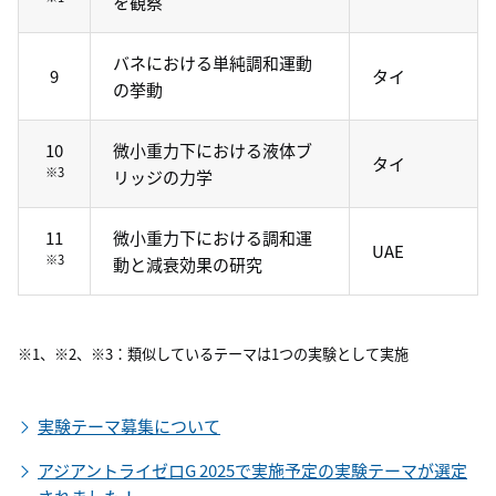
を観察
バネにおける単純調和運動
9
タイ
の挙動
10
微小重力下における液体ブ
タイ
※3
リッジの力学
11
微小重力下における調和運
UAE
※3
動と減衰効果の研究
※1、※2、※3：類似しているテーマは1つの実験として実施
実験テーマ募集について
アジアントライゼロG 2025で実施予定の実験テーマが選定